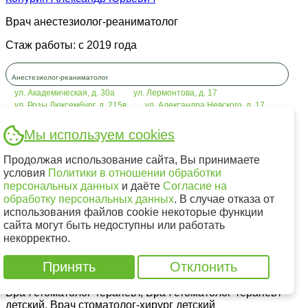
Врач анестезиолог-реаниматолог
Стаж работы: с 2019 года
Анестезиолог-реаниматолог
ул. Академическая, д. 30а
ул. Лермонтова, д. 17
ул. Розы Люксембург, д. 215в
ул. Александра Невского, д. 17
Мы используем cookies
Терехова Ирина Владимировна
Продолжая использование сайта, Вы принимаете
Врач стоматолог-терапевт
условия
Политики в отношении обработки
персональных данных
и даёте
Согласие на
Стаж работы: с 2020 года
обработку персональных данных
. В случае отказа от
использования файлов cookie некоторые функции
Терапия
сайта могут быть недоступны или работать
ул. Лермонтова, д. 281/1
некорректно.
Принять
Отклонить
Ефимец (Воробьева) Кристина Андреевна
Врач стоматолог-терапевт, Врач стоматолог-терапевт
детский, Врач стоматолог-хирург детский