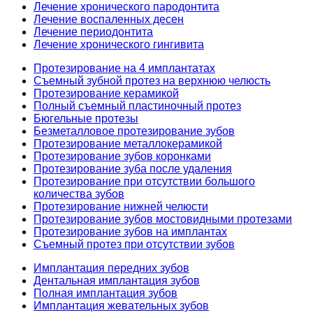
Лечение хронического пародонтита
Лечение воспаленных десен
Лечение периодонтита
Лечение хронического гингивита
Протезирование на 4 имплантатах
Съемный зубной протез на верхнюю челюсть
Протезирование керамикой
Полный съемный пластиночный протез
Бюгельные протезы
Безметалловое протезирование зубов
Протезирование металлокерамикой
Протезирование зубов коронками
Протезирование зуба после удаления
Протезирование при отсутствии большого
количества зубов
Протезирование нижней челюсти
Протезирование зубов мостовидными протезами
Протезирование зубов на имплантах
Съемный протез при отсутствии зубов
Имплантация передних зубов
Дентальная имплантация зубов
Полная имплантация зубов
Имплантация жевательных зубов