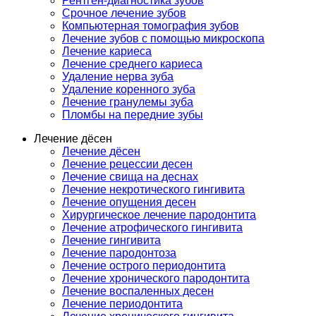
Рентген-диагностика зубов
Срочное лечение зубов
Компьютерная томография зубов
Лечение зубов с помощью микроскопа
Лечение кариеса
Лечение среднего кариеса
Удаление нерва зуба
Удаление коренного зуба
Лечение гранулемы зуба
Пломбы на передние зубы
Лечение дёсен
Лечение дёсен
Лечение рецессии десен
Лечение свища на деснах
Лечение некротического гингивита
Лечение опущения десен
Хирургическое лечение пародонтита
Лечение атрофического гингивита
Лечение гингивита
Лечение пародонтоза
Лечение острого периодонтита
Лечение хронического пародонтита
Лечение воспаленных десен
Лечение периодонтита