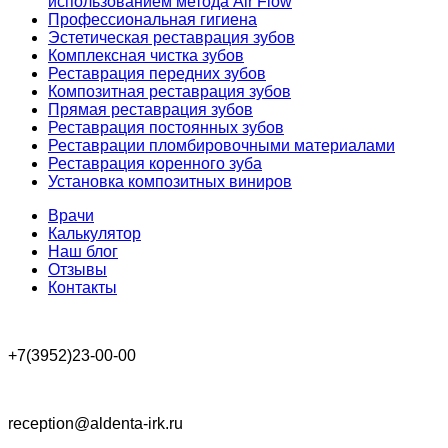
использованием метода Air Flow
Профессиональная гигиена
Эстетическая реставрация зубов
Комплексная чистка зубов
Реставрация передних зубов
Композитная реставрация зубов
Прямая реставрация зубов
Реставрация постоянных зубов
Реставрации пломбировочными материалами
Реставрация коренного зуба
Установка композитных виниров
Врачи
Калькулятор
Наш блог
Отзывы
Контакты
+7(3952)23-00-00
reception@aldenta-irk.ru