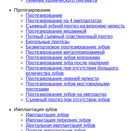
Лечение хронического гингивита
Протезирование
Протезирование
Протезирование на 4 имплантатах
Съемный зубной протез на верхнюю челюсть
Протезирование керамикой
Полный съемный пластиночный протез
Бюгельные протезы
Безметалловое протезирование зубов
Протезирование металлокерамикой
Протезирование зубов коронками
Протезирование зуба после удаления
Протезирование при отсутствии большого
количества зубов
Протезирование нижней челюсти
Протезирование зубов мостовидными
протезами
Протезирование зубов на имплантах
Съемный протез при отсутствии зубов
Имплантация зубов
Имплантация зубов
Имплантация передних зубов
Дентальная имплантация зубов
Полная имплантация зубов