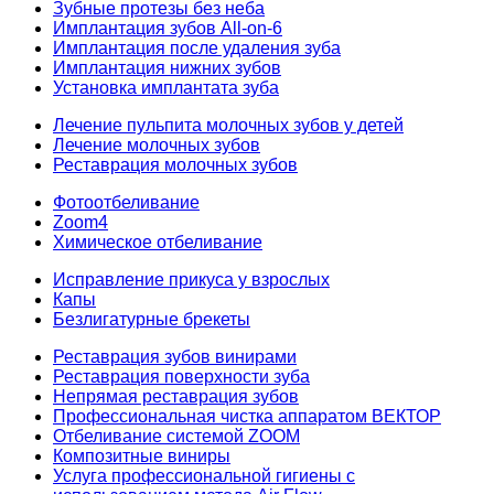
Зубные протезы без неба
Имплантация зубов All-on-6
Имплантация после удаления зуба
Имплантация нижних зубов
Установка имплантата зуба
Лечение пульпита молочных зубов у детей
Лечение молочных зубов
Реставрация молочных зубов
Фотоотбеливание
Zoom4
Химическое отбеливание
Исправление прикуса у взрослых
Капы
Безлигатурные брекеты
Реставрация зубов винирами
Реставрация поверхности зуба
Непрямая реставрация зубов
Профессиональная чистка аппаратом ВЕКТОР
Отбеливание системой ZOOM
Композитные виниры
Услуга профессиональной гигиены с