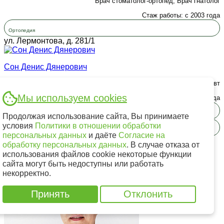
Врач стоматолог-ортопед, Врач гнатолог
Стаж работы: с 2003 года
Ортопедия
ул. Лермонтова, д. 281/1
Сон Денис Дянерович
Врач стоматолог-микроскопист, Врач стоматолог-терапевт
Мы используем cookies
Стаж работы: с 2006 года
Терапия
Продолжая использование сайта, Вы принимаете
условия
Политики в отношении обработки
Микроскоп
персональных данных
и даёте
Согласие на
ул. Партизанская, д. 49
обработку персональных данных
. В случае отказа от
использования файлов cookie некоторые функции
сайта могут быть недоступны или работать
некорректно.
Принять
Отклонить