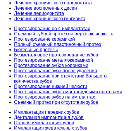
Лечение хронического пародонтита
Лечение воспаленных десен
Лечение периодонтита
Лечение хронического гингивита
Протезирование на 4 имплантатах
Съемный зубной протез на верхнюю челюсть
Протезирование керамикой
Полный съемный пластиночный протез
Бюгельные протезы
Безметалловое протезирование зубов
Протезирование металлокерамикой
Протезирование зубов коронками
Протезирование зуба после удаления
Протезирование при отсутствии большого
количества зубов
Протезирование нижней челюсти
Протезирование зубов мостовидными протезами
Протезирование зубов на имплантах
Съемный протез при отсутствии зубов
Имплантация передних зубов
Дентальная имплантация зубов
Полная имплантация зубов
Имплантация жевательных зубов