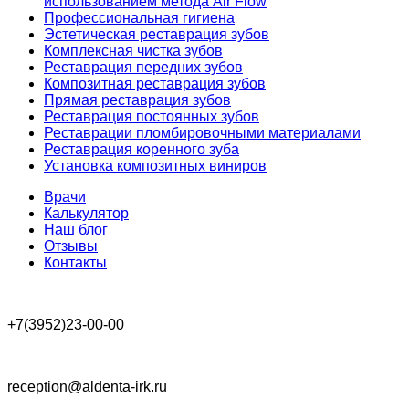
использованием метода Air Flow
Профессиональная гигиена
Эстетическая реставрация зубов
Комплексная чистка зубов
Реставрация передних зубов
Композитная реставрация зубов
Прямая реставрация зубов
Реставрация постоянных зубов
Реставрации пломбировочными материалами
Реставрация коренного зуба
Установка композитных виниров
Врачи
Калькулятор
Наш блог
Отзывы
Контакты
+7(3952)23-00-00
reception@aldenta-irk.ru