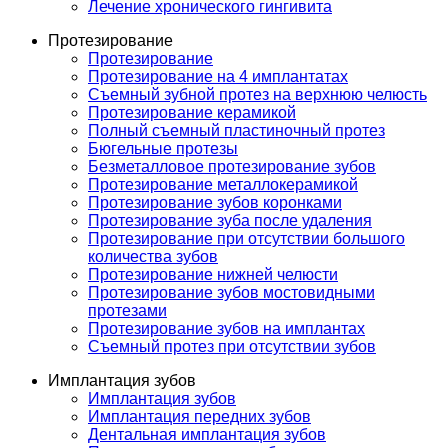
Лечение хронического гингивита
Протезирование
Протезирование
Протезирование на 4 имплантатах
Съемный зубной протез на верхнюю челюсть
Протезирование керамикой
Полный съемный пластиночный протез
Бюгельные протезы
Безметалловое протезирование зубов
Протезирование металлокерамикой
Протезирование зубов коронками
Протезирование зуба после удаления
Протезирование при отсутствии большого
количества зубов
Протезирование нижней челюсти
Протезирование зубов мостовидными
протезами
Протезирование зубов на имплантах
Съемный протез при отсутствии зубов
Имплантация зубов
Имплантация зубов
Имплантация передних зубов
Дентальная имплантация зубов