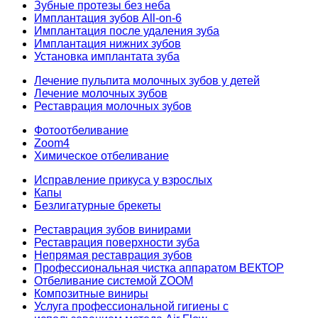
Зубные протезы без неба
Имплантация зубов All-on-6
Имплантация после удаления зуба
Имплантация нижних зубов
Установка имплантата зуба
Лечение пульпита молочных зубов у детей
Лечение молочных зубов
Реставрация молочных зубов
Фотоотбеливание
Zoom4
Химическое отбеливание
Исправление прикуса у взрослых
Капы
Безлигатурные брекеты
Реставрация зубов винирами
Реставрация поверхности зуба
Непрямая реставрация зубов
Профессиональная чистка аппаратом ВЕКТОР
Отбеливание системой ZOOM
Композитные виниры
Услуга профессиональной гигиены с