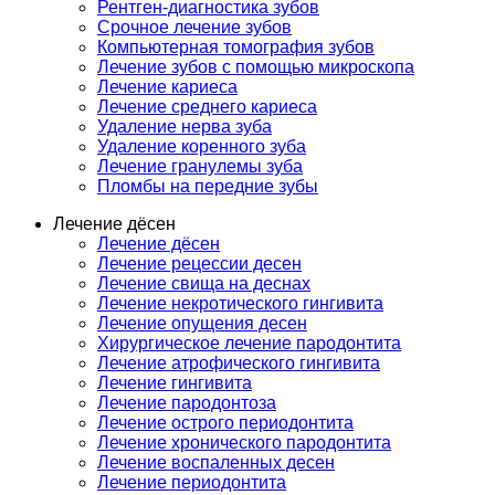
Рентген-диагностика зубов
Срочное лечение зубов
Компьютерная томография зубов
Лечение зубов с помощью микроскопа
Лечение кариеса
Лечение среднего кариеса
Удаление нерва зуба
Удаление коренного зуба
Лечение гранулемы зуба
Пломбы на передние зубы
Лечение дёсен
Лечение дёсен
Лечение рецессии десен
Лечение свища на деснах
Лечение некротического гингивита
Лечение опущения десен
Хирургическое лечение пародонтита
Лечение атрофического гингивита
Лечение гингивита
Лечение пародонтоза
Лечение острого периодонтита
Лечение хронического пародонтита
Лечение воспаленных десен
Лечение периодонтита