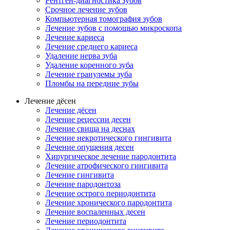
Рентген-диагностика зубов
Срочное лечение зубов
Компьютерная томография зубов
Лечение зубов с помощью микроскопа
Лечение кариеса
Лечение среднего кариеса
Удаление нерва зуба
Удаление коренного зуба
Лечение гранулемы зуба
Пломбы на передние зубы
Лечение дёсен
Лечение дёсен
Лечение рецессии десен
Лечение свища на деснах
Лечение некротического гингивита
Лечение опущения десен
Хирургическое лечение пародонтита
Лечение атрофического гингивита
Лечение гингивита
Лечение пародонтоза
Лечение острого периодонтита
Лечение хронического пародонтита
Лечение воспаленных десен
Лечение периодонтита