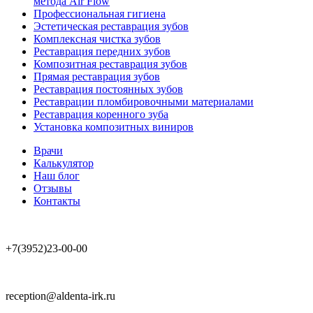
метода Air Flow
Профессиональная гигиена
Эстетическая реставрация зубов
Комплексная чистка зубов
Реставрация передних зубов
Композитная реставрация зубов
Прямая реставрация зубов
Реставрация постоянных зубов
Реставрации пломбировочными материалами
Реставрация коренного зуба
Установка композитных виниров
Врачи
Калькулятор
Наш блог
Отзывы
Контакты
+7(3952)23-00-00
reception@aldenta-irk.ru