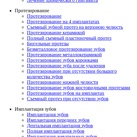
Лечение хронического гингивита
Протезирование
Протезирование
Протезирование на 4 имплантатах
Съемный зубной протез на верхнюю челюсть
Протезирование керамикой
Полный съемный пластиночный протез
Бюгельные протезы
Безметалловое протезирование зубов
Протезирование металлокерамикой
Протезирование зубов коронками
Протезирование зуба после удаления
Протезирование при отсутствии большого
количества зубов
Протезирование нижней челюсти
Протезирование зубов мостовидными протезами
Протезирование зубов на имплантах
Съемный протез при отсутствии зубов
Имплантация зубов
Имплантация зубов
Имплантация передних зубов
Дентальная имплантация зубов
Полная имплантация зубов
Имплантация жевательных зубов