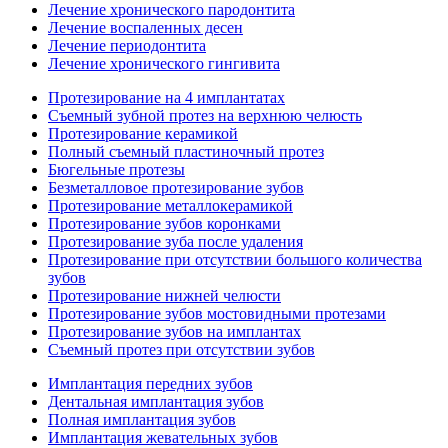
Лечение хронического пародонтита
Лечение воспаленных десен
Лечение периодонтита
Лечение хронического гингивита
Протезирование на 4 имплантатах
Съемный зубной протез на верхнюю челюсть
Протезирование керамикой
Полный съемный пластиночный протез
Бюгельные протезы
Безметалловое протезирование зубов
Протезирование металлокерамикой
Протезирование зубов коронками
Протезирование зуба после удаления
Протезирование при отсутствии большого количества
зубов
Протезирование нижней челюсти
Протезирование зубов мостовидными протезами
Протезирование зубов на имплантах
Съемный протез при отсутствии зубов
Имплантация передних зубов
Дентальная имплантация зубов
Полная имплантация зубов
Имплантация жевательных зубов