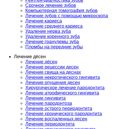
Рентген-диагностика зубов
Срочное лечение зубов
Компьютерная томография зубов
Лечение зубов с помощью микроскопа
Лечение кариеса
Лечение среднего кариеса
Удаление нерва зуба
Удаление коренного зуба
Лечение гранулемы зуба
Пломбы на передние зубы
Лечение дёсен
Лечение дёсен
Лечение рецессии десен
Лечение свища на деснах
Лечение некротического гингивита
Лечение опущения десен
Хирургическое лечение пародонтита
Лечение атрофического гингивита
Лечение гингивита
Лечение пародонтоза
Лечение острого периодонтита
Лечение хронического пародонтита
Лечение воспаленных десен
Лечение периодонтита