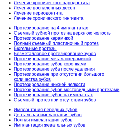
Лечение хронического пародонтита
Лечение воспаленных десен
Лечение периодонтита
Лечение хронического гингивита
Протезирование на 4 имплантатах
Съемный зубной протез на верхнюю челюсть
Протезирование керамикой
Полный съемный пластиночный протез
Бюгельные протезы
Безметалловое протезирование зубов
Протезирование металлокерамикой
Протезирование зубов коронками
Протезирование зуба после удаления
Протезирование при отсутствии большого
количества зубов
Протезирование нижней челюсти
Протезирование зубов мостовидными протезами
Протезирование зубов на имплантах
Съемный протез при отсутствии зубов
Имплантация передних зубов
Дентальная имплантация зубов
Полная имплантация зубов
Имплантация жевательных зубов