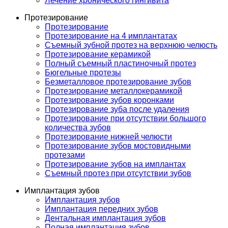
Лечение хронического гингивита
Протезирование
Протезирование
Протезирование на 4 имплантатах
Съемный зубной протез на верхнюю челюсть
Протезирование керамикой
Полный съемный пластиночный протез
Бюгельные протезы
Безметалловое протезирование зубов
Протезирование металлокерамикой
Протезирование зубов коронками
Протезирование зуба после удаления
Протезирование при отсутствии большого
количества зубов
Протезирование нижней челюсти
Протезирование зубов мостовидными
протезами
Протезирование зубов на имплантах
Съемный протез при отсутствии зубов
Имплантация зубов
Имплантация зубов
Имплантация передних зубов
Дентальная имплантация зубов
Полная имплантация зубов