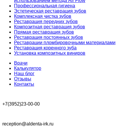
использованием метода Air Flow
Профессиональная гигиена
Эстетическая реставрация зубов
Комплексная чистка зубов
Реставрация передних зубов
Композитная реставрация зубов
Прямая реставрация зубов
Реставрация постоянных зубов
Реставрации пломбировочными материалами
Реставрация коренного зуба
Установка композитных виниров
Врачи
Калькулятор
Наш блог
Отзывы
Контакты
+7(3952)23-00-00
reception@aldenta-irk.ru