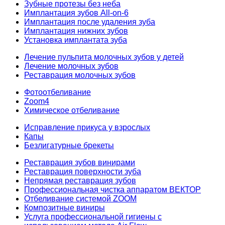
Зубные протезы без неба
Имплантация зубов All-on-6
Имплантация после удаления зуба
Имплантация нижних зубов
Установка имплантата зуба
Лечение пульпита молочных зубов у детей
Лечение молочных зубов
Реставрация молочных зубов
Фотоотбеливание
Zoom4
Химическое отбеливание
Исправление прикуса у взрослых
Капы
Безлигатурные брекеты
Реставрация зубов винирами
Реставрация поверхности зуба
Непрямая реставрация зубов
Профессиональная чистка аппаратом ВЕКТОР
Отбеливание системой ZOOM
Композитные виниры
Услуга профессиональной гигиены с