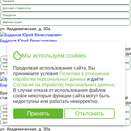
Терапия
Детский стоматолог
Хирургия
Имплантация
ул. Академическая, д. 30а
Баданов Юрий Вячеславович
Врач стоматолог-терапевт, Врач стоматолог-хирург
Стаж работы: с 2012 года
Мы используем cookies
Терапия
Хирургия
Продолжая использование сайта, Вы
ул. Ядринцева, д. 8а
принимаете условия
Политики в отношении
обработки персональных данных
и даёте
Согласие на обработку персональных данных
.
Борхонов Владимир Михайлович
В случае отказа от использования файлов
Врач стоматолог-терапевт, Врач стоматолог-терапевт детский, Врач
cookie некоторые функции сайта могут быть
стоматолог-хирург, Врач стоматолог-хирург детский, Гигиенист детский
недоступны или работать некорректно.
Стаж работы: с 2012 года
Терапия
Принять
Отклонить
Хирургия
Детский стоматолог
ул. Академическая, д. 30а