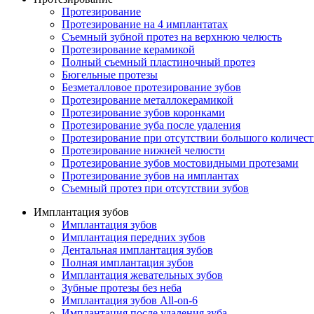
Протезирование
Протезирование на 4 имплантатах
Съемный зубной протез на верхнюю челюсть
Протезирование керамикой
Полный съемный пластиночный протез
Бюгельные протезы
Безметалловое протезирование зубов
Протезирование металлокерамикой
Протезирование зубов коронками
Протезирование зуба после удаления
Протезирование при отсутствии большого количест
Протезирование нижней челюсти
Протезирование зубов мостовидными протезами
Протезирование зубов на имплантах
Съемный протез при отсутствии зубов
Имплантация зубов
Имплантация зубов
Имплантация передних зубов
Дентальная имплантация зубов
Полная имплантация зубов
Имплантация жевательных зубов
Зубные протезы без неба
Имплантация зубов All-on-6
Имплантация после удаления зуба