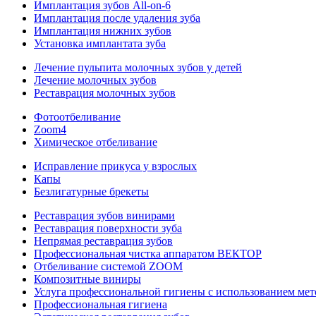
Имплантация зубов All-on-6
Имплантация после удаления зуба
Имплантация нижних зубов
Установка имплантата зуба
Лечение пульпита молочных зубов у детей
Лечение молочных зубов
Реставрация молочных зубов
Фотоотбеливание
Zoom4
Химическое отбеливание
Исправление прикуса у взрослых
Капы
Безлигатурные брекеты
Реставрация зубов винирами
Реставрация поверхности зуба
Непрямая реставрация зубов
Профессиональная чистка аппаратом ВЕКТОР
Отбеливание системой ZOOM
Композитные виниры
Услуга профессиональной гигиены с использованием мето
Профессиональная гигиена