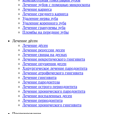
Компьютерная томография зубов
Лечение зубов с помощью микроскопа
Лечение кариеса
Лечение среднего кариеса
Удаление нерва зуба
Удаление коренного зуба
Лечение гранулемы зуба
Пломбы на передние зубы
Лечение дёсен
Лечение дёсен
Лечение рецессии десен
Лечение свища на деснах
Лечение некротического гингивита
Лечение опущения десен
Хирургическое лечение пародонтита
Лечение атрофического гингивита
Лечение гингивита
Лечение пародонтоза
Лечение острого периодонтита
Лечение хронического пародонтита
Лечение воспаленных десен
Лечение периодонтита
Лечение хронического гингивита
Протезирование