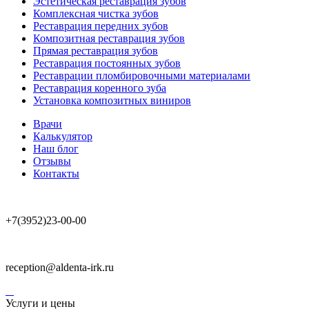
Эстетическая реставрация зубов
Комплексная чистка зубов
Реставрация передних зубов
Композитная реставрация зубов
Прямая реставрация зубов
Реставрация постоянных зубов
Реставрации пломбировочными материалами
Реставрация коренного зуба
Установка композитных виниров
Врачи
Калькулятор
Наш блог
Отзывы
Контакты
+7(3952)23-00-00
reception@aldenta-irk.ru
Услуги и цены