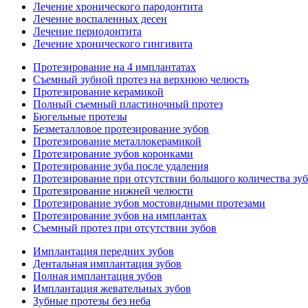
Лечение хронического пародонтита
Лечение воспаленных десен
Лечение периодонтита
Лечение хронического гингивита
Протезирование на 4 имплантатах
Съемный зубной протез на верхнюю челюсть
Протезирование керамикой
Полный съемный пластиночный протез
Бюгельные протезы
Безметалловое протезирование зубов
Протезирование металлокерамикой
Протезирование зубов коронками
Протезирование зуба после удаления
Протезирование при отсутствии большого количества зу
Протезирование нижней челюсти
Протезирование зубов мостовидными протезами
Протезирование зубов на имплантах
Съемный протез при отсутствии зубов
Имплантация передних зубов
Дентальная имплантация зубов
Полная имплантация зубов
Имплантация жевательных зубов
Зубные протезы без неба